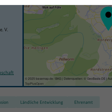
. V.
nschaft
© 2025 basemap.de / BKG | Datenquellen: © GeoBasis-DE | Au
TopPlusOpen
usion
Ländliche Entwicklung
Ehrenamt