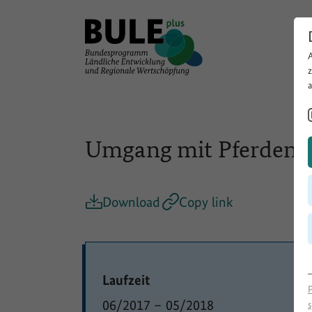
Umgang mit Pferden f
Download
Copy link
Laufzeit
06/2017
–
05/2018
s