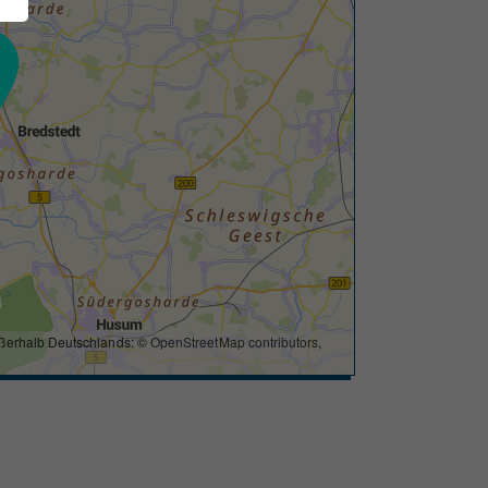
ßerhalb Deutschlands: ©
OpenStreetMap contributors
,