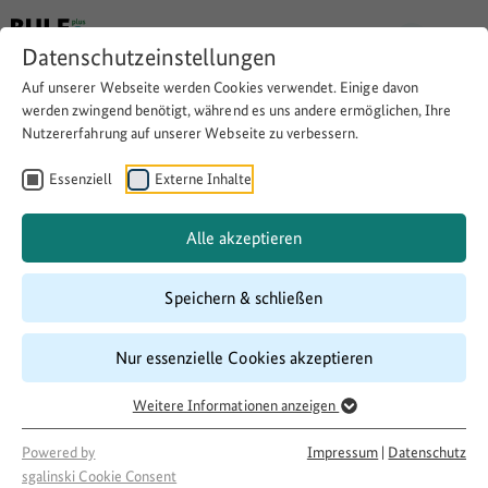
Datenschutzeinstellungen
Auf unserer Webseite werden Cookies verwendet. Einige davon
werden zwingend benötigt, während es uns andere ermöglichen, Ihre
Nutzererfahrung auf unserer Webseite zu verbessern.
WIRtshaus
Essenziell
Externe Inhalte
Website besuchen
Download
Copy link
Alle akzeptieren
Speichern & schließen
Laufzeit
Nur essenzielle Cookies akzeptieren
08/2017
–
06/2020
Förderung
Weitere Informationen anzeigen
Soziale Dorfentwicklung
Projektakteur
Powered by
Impressum
|
Datenschutz
sgalinski Cookie Consent
Use Dorp, use Heimat eG