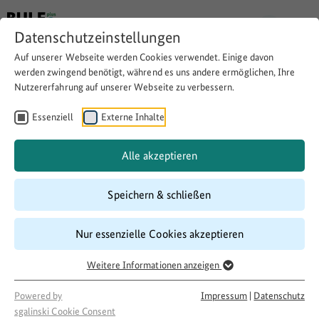
Datenschutzeinstellungen
Auf unserer Webseite werden Cookies verwendet. Einige davon
werden zwingend benötigt, während es uns andere ermöglichen, Ihre
Nutzererfahrung auf unserer Webseite zu verbessern.
Anschaffung einer
Ballmaschine samt Zubehör
Essenziell
Externe Inhalte
Alle akzeptieren
Website besuchen
Download
Copy link
Speichern & schließen
Nur essenzielle Cookies akzeptieren
Laufzeit
10/2017
–
02/2018
Weitere Informationen anzeigen
Förderung
Powered by
Impressum
|
Datenschutz
500 LandInitiativen
sgalinski Cookie Consent
Projektakteur