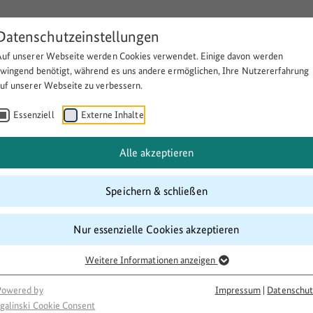
Datenschutzeinstellungen
Auf unserer Webseite werden Cookies verwendet. Einige davon werden
Über BULEplus
Themen
Fö
zwingend benötigt, während es uns andere ermöglichen, Ihre Nutzererfahrung
auf unserer Webseite zu verbessern.
Essenziell
Externe Inhalte
kreatives Arbeiten und Austaus
Alle akzeptieren
Speichern & schließen
Nur essenzielle Cookies akzeptieren
Weitere Informationen anzeigen
Powered by
Impressum
|
Datenschut
galinski Cookie Consent