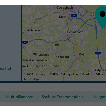
nschaft
© 2025 basemap.de / BKG | Datenquellen: © GeoBasis-DE | Au
TopPlusOpen
Multiplikatoren
Sozialer Zusammenhalt
Migrat