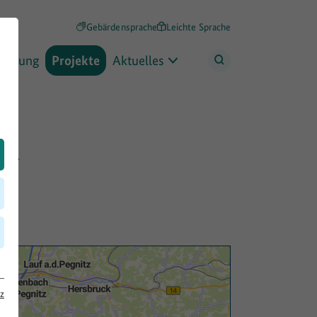
Gebärdensprache
Leichte Sprache
rderung
Projekte
Aktuelles
ch
z