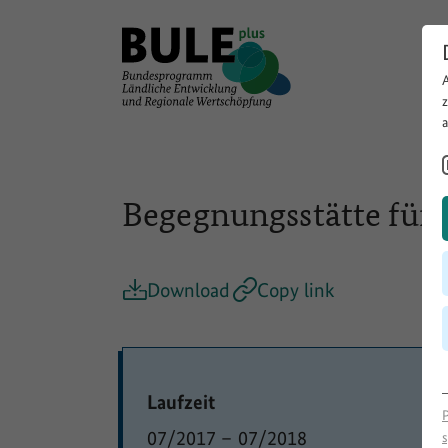
Begegnungsstätte für 
Download
Copy link
Laufzeit
07/2017
–
07/2018
s