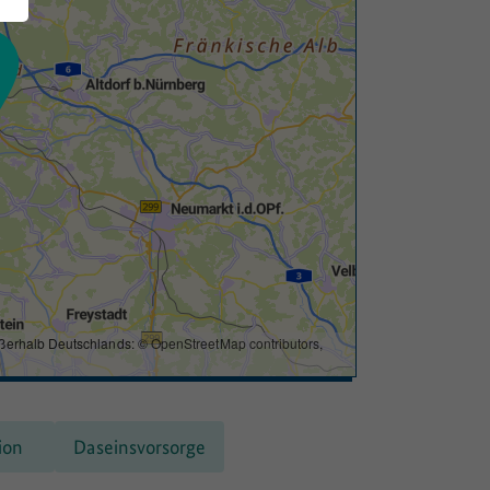
ßerhalb Deutschlands: ©
OpenStreetMap contributors
,
ion
Daseinsvorsorge