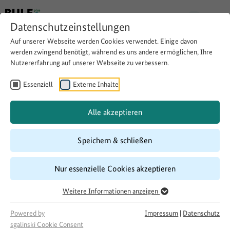
Datenschutzeinstellungen
Auf unserer Webseite werden Cookies verwendet. Einige davon
werden zwingend benötigt, während es uns andere ermöglichen, Ihre
Nutzererfahrung auf unserer Webseite zu verbessern.
Durch Sport,
Gewaltprävention und
Essenziell
Externe Inhalte
Kommunikation zu einem
Alle akzeptieren
vielfältigen Miteinander
Speichern & schließen
Website besuchen
Download
Copy link
Nur essenzielle Cookies akzeptieren
Weitere Informationen anzeigen
Laufzeit
Powered by
Impressum
|
Datenschutz
sgalinski Cookie Consent
07/2017
–
06/2018