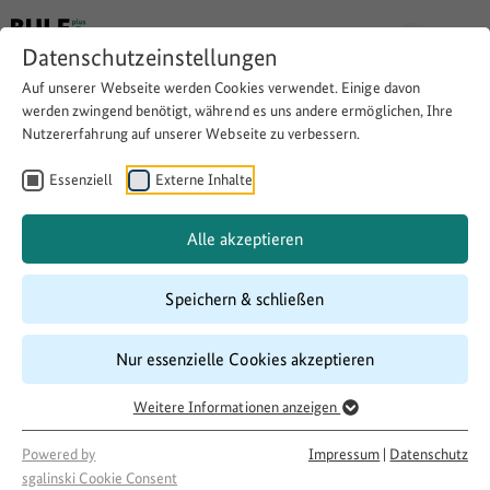
Datenschutzeinstellungen
Auf unserer Webseite werden Cookies verwendet. Einige davon
werden zwingend benötigt, während es uns andere ermöglichen, Ihre
Nutzererfahrung auf unserer Webseite zu verbessern.
Ein Begegnungsraum
Essenziell
Externe Inhalte
Download
Copy link
Alle akzeptieren
Speichern & schließen
Laufzeit
09/2017
–
08/2018
Nur essenzielle Cookies akzeptieren
Förderung
500 LandInitiativen
Weitere Informationen anzeigen
Projektakteur
Powered by
Impressum
|
Datenschutz
Arbeiterwohlfahrt Ortsverein Schleswig e.V.
sgalinski Cookie Consent