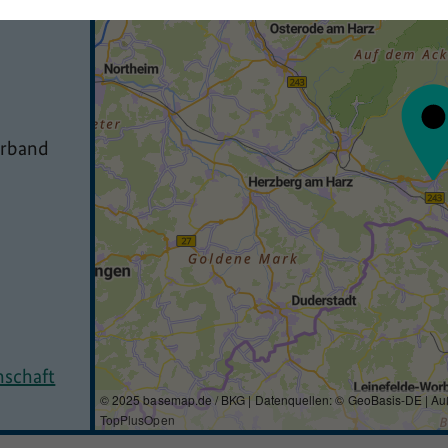
erband
nschaft
© 2025 basemap.de / BKG | Datenquellen: © GeoBasis-DE | Au
TopPlusOpen