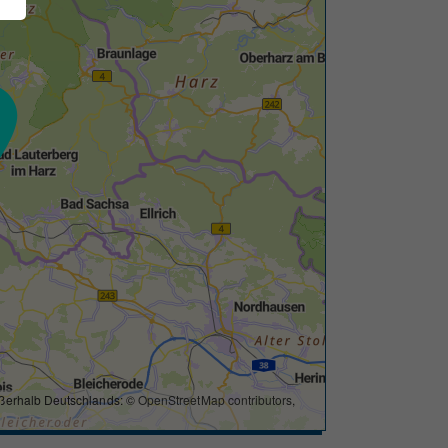
ßerhalb Deutschlands: ©
OpenStreetMap contributors
,