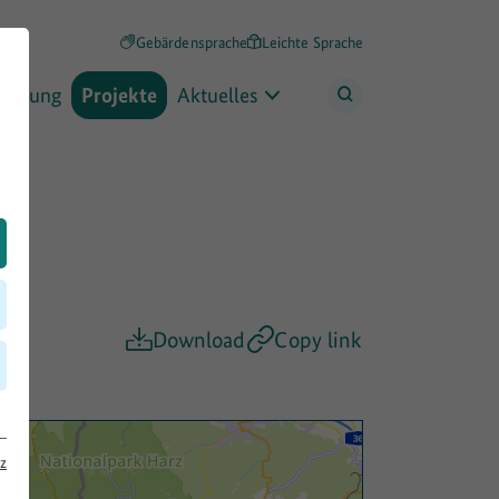
Gebärdensprache
Leichte Sprache
rderung
Projekte
Aktuelles
Download
Copy link
z