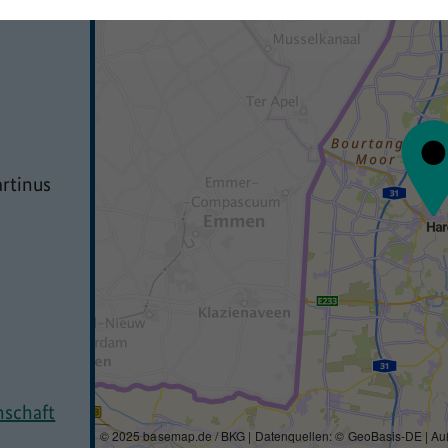
rtinus
nschaft
© 2025 basemap.de / BKG | Datenquellen: © GeoBasis-DE | Au