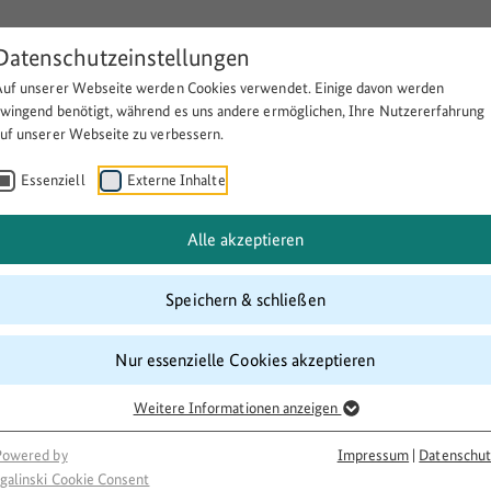
Datenschutzeinstellungen
Auf unserer Webseite werden Cookies verwendet. Einige davon werden
Über BULEplus
Themen
Fö
zwingend benötigt, während es uns andere ermöglichen, Ihre Nutzererfahrung
auf unserer Webseite zu verbessern.
Essenziell
Externe Inhalte
en im Nähcafé - für Geflüchte
Alle akzeptieren
Speichern & schließen
Nur essenzielle Cookies akzeptieren
Weitere Informationen anzeigen
Powered by
Impressum
|
Datenschut
galinski Cookie Consent