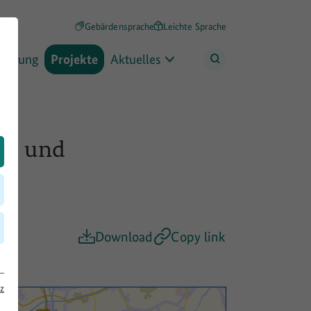
Gebärdensprache
Leichte Sprache
rderung
Projekte
Aktuelles
te und
Download
Copy link
z