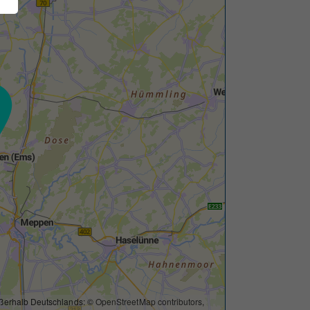
ßerhalb Deutschlands: ©
OpenStreetMap contributors
,