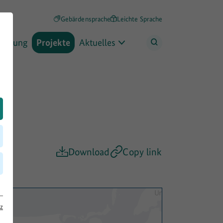
Gebärdensprache
Leichte Sprache
rderung
Projekte
Aktuelles
Download
Copy link
z