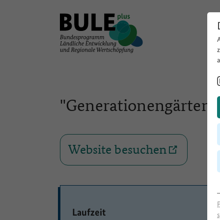
"Generationengärten-i
Website besuchen
Laufzeit
s