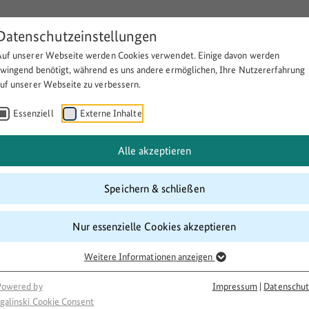
Datenschutzeinstellungen
Auf unserer Webseite werden Cookies verwendet. Einige davon werden
Über BULEplus
Themen
Fö
zwingend benötigt, während es uns andere ermöglichen, Ihre Nutzererfahrung
auf unserer Webseite zu verbessern.
Essenziell
Externe Inhalte
nterkulturell gedacht"
Alle akzeptieren
Speichern & schließen
Nur essenzielle Cookies akzeptieren
Weitere Informationen anzeigen
Powered by
Impressum
|
Datenschut
galinski Cookie Consent