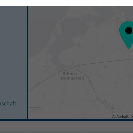
nschaft
Außerhalb D