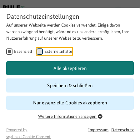
Datenschutzeinstellungen
Auf unserer Webseite werden Cookies verwendet. Einige davon
werden zwingend benötigt, während es uns andere ermöglichen, Ihre
Nutzererfahrung auf unserer Webseite zu verbessern.
Grammatikkurse für
Geflüchtete, die schon auf dem
Essenziell
Externe Inhalte
Niveau B1 und höher sind
Alle akzeptieren
Speichern & schließen
Download
Copy link
Nur essenzielle Cookies akzeptieren
Laufzeit
Weitere Informationen anzeigen
09/2017
–
09/2018
Förderung
Powered by
Impressum
|
Datenschutz
sgalinski Cookie Consent
500 LandInitiativen