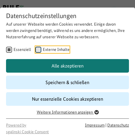
Datenschutzeinstellungen
Auf unserer Webseite werden Cookies verwendet. Einige davon
werden zwingend benötigt, während es uns andere ermöglichen, Ihre
Nutzererfahrung auf unserer Webseite zu verbessern.
Grundausstattung für
Angebote im
Essenziell
Externe Inhalte
Begegnungszentrum
Alle akzeptieren
Speichern & schließen
Website besuchen
Download
Copy link
Nur essenzielle Cookies akzeptieren
Weitere Informationen anzeigen
Laufzeit
06/2017
–
03/2018
Powered by
Impressum
|
Datenschutz
Förderung
sgalinski Cookie Consent