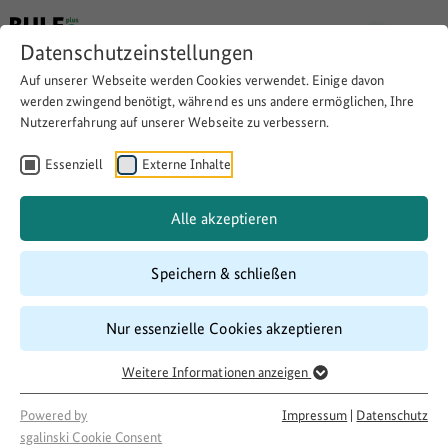
Datenschutzeinstellungen
Auf unserer Webseite werden Cookies verwendet. Einige davon
werden zwingend benötigt, während es uns andere ermöglichen, Ihre
Nutzererfahrung auf unserer Webseite zu verbessern.
Hausmülldeponie wird
entrümpelt und ein Teil davon
Essenziell
Externe Inhalte
ein "Orientalischer Garten"
Alle akzeptieren
Speichern & schließen
Download
Copy link
Nur essenzielle Cookies akzeptieren
Laufzeit
Weitere Informationen anzeigen
07/2017
–
07/2018
Förderung
Powered by
Impressum
|
Datenschutz
sgalinski Cookie Consent
500 LandInitiativen