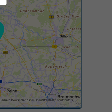
ßerhalb Deutschlands: ©
OpenStreetMap contributors
,