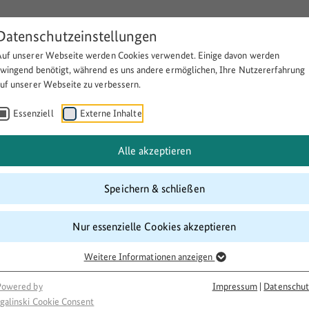
Datenschutzeinstellungen
Auf unserer Webseite werden Cookies verwendet. Einige davon werden
Über BULEplus
Themen
Fö
zwingend benötigt, während es uns andere ermöglichen, Ihre Nutzererfahrung
auf unserer Webseite zu verbessern.
Essenziell
Externe Inhalte
geflüchtete Menschen
Alle akzeptieren
Speichern & schließen
Nur essenzielle Cookies akzeptieren
Weitere Informationen anzeigen
Powered by
Impressum
|
Datenschut
galinski Cookie Consent