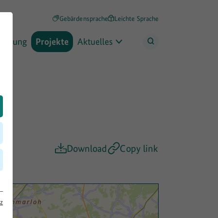
Gebärdensprache
Leichte Sprache
rderung
Projekte
Aktuelles
Download
Copy link
z