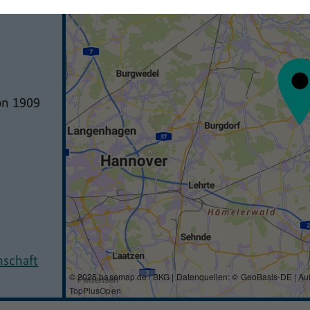
on 1909
nschaft
© 2025 basemap.de / BKG | Datenquellen: © GeoBasis-DE | Au
TopPlusOpen