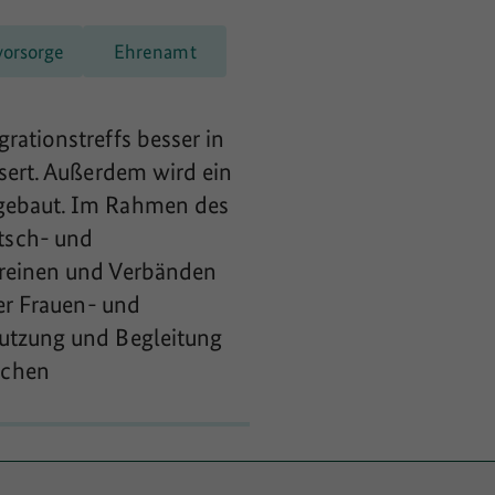
vorsorge
Ehrenamt
rationstreffs besser in
ssert. Außerdem wird ein
sgebaut. Im Rahmen des
tsch- und
ereinen und Verbänden
ner Frauen- und
Nutzung und Begleitung
ichen