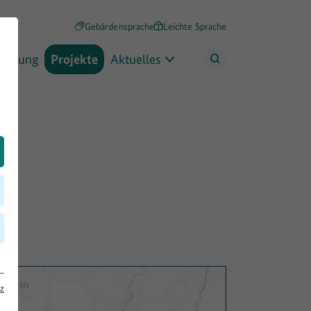
Gebärdensprache
Leichte Sprache
rderung
Projekte
Aktuelles
nd
z