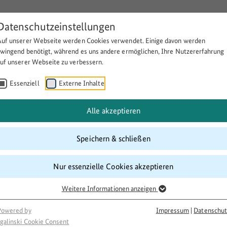
Datenschutzeinstellungen
Auf unserer Webseite werden Cookies verwendet. Einige davon werden
Über BULEplus
Themen
Fö
zwingend benötigt, während es uns andere ermöglichen, Ihre Nutzererfahrung
auf unserer Webseite zu verbessern.
Essenziell
Externe Inhalte
eise in Kusel mit deutschen u
Alle akzeptieren
rinnen und Schülern
Speichern & schließen
Nur essenzielle Cookies akzeptieren
Weitere Informationen anzeigen
Powered by
Impressum
|
Datenschut
galinski Cookie Consent