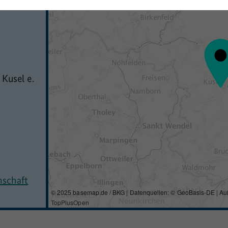
Kusel e.
nschaft
© 2025 basemap.de / BKG | Datenquellen: © GeoBasis-DE | Au
TopPlusOpen