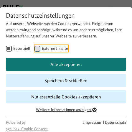
Datenschutzeinstellungen
Auf unserer Webseite werden Cookies verwendet. Einige davon
werden zwingend benötigt, während es uns andere ermöglichen, Ihre
Nutzererfahrung auf unserer Webseite zu verbessern.
"Kulinarische Straße der
Nationen" auf dem Marktfest,
Essenziell
Externe Inhalte
Schulungen für Ehrenamtliche
Alle akzeptieren
Speichern & schließen
Website besuchen
Download
Copy link
Nur essenzielle Cookies akzeptieren
Weitere Informationen anzeigen
Laufzeit
07/2017
–
11/2017
Powered by
Impressum
|
Datenschutz
Förderung
sgalinski Cookie Consent