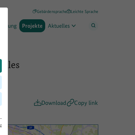
Gebärdensprache
Leichte Sprache
rderung
Projekte
Aktuelles
nales
Download
Copy link
z