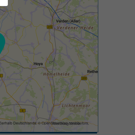
ßerhalb Deutschlands: ©
OpenStreetMap contributors
,