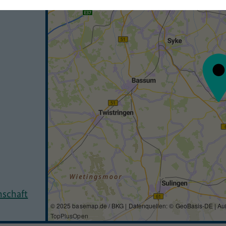
nschaft
© 2025 basemap.de / BKG | Datenquellen: © GeoBasis-DE | Au
TopPlusOpen