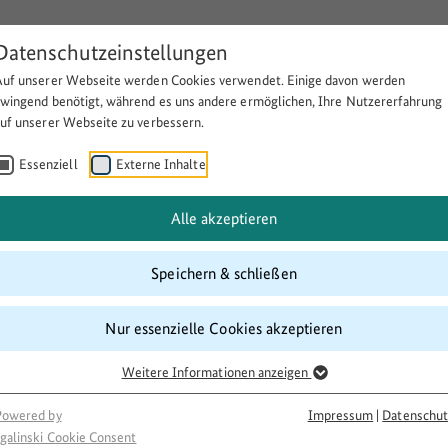
Datenschutzeinstellungen
Auf unserer Webseite werden Cookies verwendet. Einige davon werden
Über BULEplus
Themen
Fö
zwingend benötigt, während es uns andere ermöglichen, Ihre Nutzererfahrung
auf unserer Webseite zu verbessern.
Essenziell
Externe Inhalte
 Selbsthilfewerksatt, Internatio
Alle akzeptieren
Speichern & schließen
Nur essenzielle Cookies akzeptieren
Weitere Informationen anzeigen
Powered by
Impressum
|
Datenschut
galinski Cookie Consent