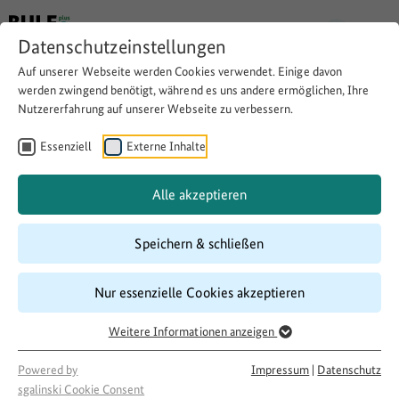
Datenschutzeinstellungen
Auf unserer Webseite werden Cookies verwendet. Einige davon
werden zwingend benötigt, während es uns andere ermöglichen, Ihre
Nutzererfahrung auf unserer Webseite zu verbessern.
Nähstube für Geflüchtete und
Einheimische
Essenziell
Externe Inhalte
Alle akzeptieren
Download
Copy link
Speichern & schließen
Laufzeit
Nur essenzielle Cookies akzeptieren
10/2017
–
10/2018
Weitere Informationen anzeigen
Förderung
500 LandInitiativen
Powered by
Impressum
|
Datenschutz
Projektakteur
sgalinski Cookie Consent