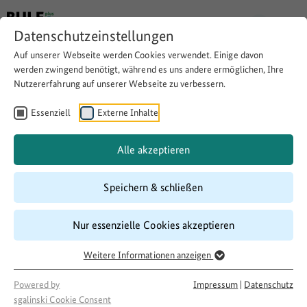
Datenschutzeinstellungen
Auf unserer Webseite werden Cookies verwendet. Einige davon
werden zwingend benötigt, während es uns andere ermöglichen, Ihre
Nutzererfahrung auf unserer Webseite zu verbessern.
Nähwerkstatt als Ort der
Begegnung und des
Essenziell
Externe Inhalte
Austauschs
Alle akzeptieren
Speichern & schließen
Download
Copy link
Nur essenzielle Cookies akzeptieren
Laufzeit
Weitere Informationen anzeigen
10/2017
–
10/2018
Förderung
Powered by
Impressum
|
Datenschutz
sgalinski Cookie Consent
500 LandInitiativen