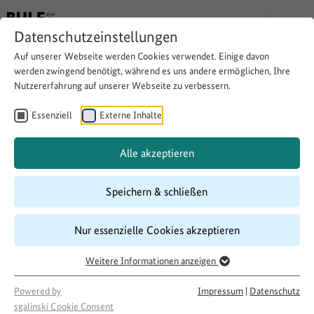
Datenschutzeinstellungen
Auf unserer Webseite werden Cookies verwendet. Einige davon
werden zwingend benötigt, während es uns andere ermöglichen, Ihre
Nutzererfahrung auf unserer Webseite zu verbessern.
Nähwerkstatt und Mitmach-
Garten
Essenziell
Externe Inhalte
Alle akzeptieren
Download
Copy link
Speichern & schließen
Laufzeit
Nur essenzielle Cookies akzeptieren
08/2017
–
08/2018
Weitere Informationen anzeigen
Förderung
500 LandInitiativen
Powered by
Impressum
|
Datenschutz
Projektakteur
sgalinski Cookie Consent