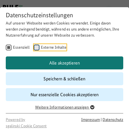
Datenschutzeinstellungen
Auf unserer Webseite werden Cookies verwendet. Einige davon
werden zwingend benötigt, während es uns andere ermöglichen, Ihre
Nutzererfahrung auf unserer Webseite zu verbessern.
Online-Markthalle
Essenziell
Externe Inhalte
Website besuchen
Download
Copy link
Alle akzeptieren
Speichern & schließen
Laufzeit
Nur essenzielle Cookies akzeptieren
04/2016
–
10/2018
Förderung
Weitere Informationen anzeigen
Regionalität und Mehrfunktionshäuser
Projektakteur
Powered by
Impressum
|
Datenschutz
sgalinski Cookie Consent
ARSU-Arbeitsgruppe für regionale Struktur-und