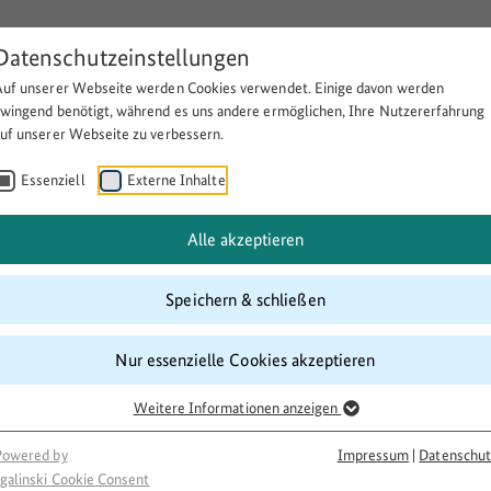
Datenschutzeinstellungen
Auf unserer Webseite werden Cookies verwendet. Einige davon werden
Über BULEplus
Themen
Fö
zwingend benötigt, während es uns andere ermöglichen, Ihre Nutzererfahrung
auf unserer Webseite zu verbessern.
Essenziell
Externe Inhalte
nd Außenanlagen
Alle akzeptieren
Speichern & schließen
Nur essenzielle Cookies akzeptieren
Weitere Informationen anzeigen
Powered by
Impressum
|
Datenschut
galinski Cookie Consent