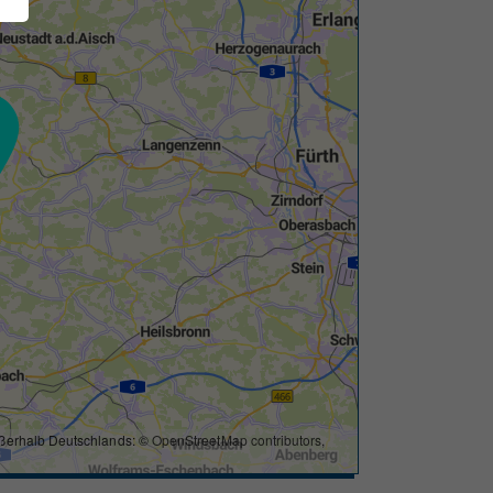
ßerhalb Deutschlands: ©
OpenStreetMap contributors
,