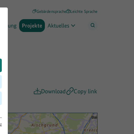
Gebärdensprache
Leichte Sprache
rderung
Projekte
Aktuelles
Download
Copy link
z