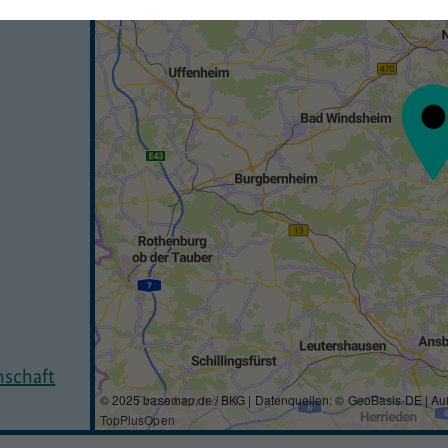
nschaft
© 2025 basemap.de / BKG | Datenquellen: © GeoBasis-DE | Au
TopPlusOpen