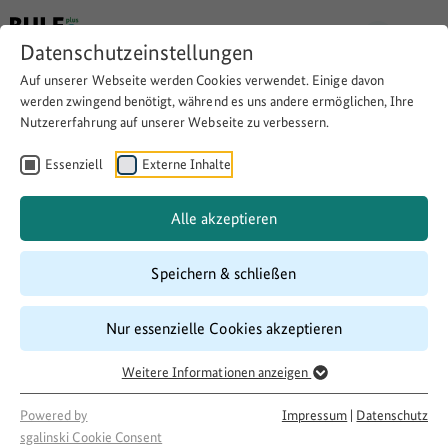
Datenschutzeinstellungen
Auf unserer Webseite werden Cookies verwendet. Einige davon
werden zwingend benötigt, während es uns andere ermöglichen, Ihre
Nutzererfahrung auf unserer Webseite zu verbessern.
PKW für Behördengänge und
zum Erreichen von
Essenziell
Externe Inhalte
Integrationsmaßnahmen
Alle akzeptieren
Speichern & schließen
Download
Copy link
Nur essenzielle Cookies akzeptieren
Laufzeit
Weitere Informationen anzeigen
08/2017
–
08/2018
Förderung
Powered by
Impressum
|
Datenschutz
sgalinski Cookie Consent
500 LandInitiativen