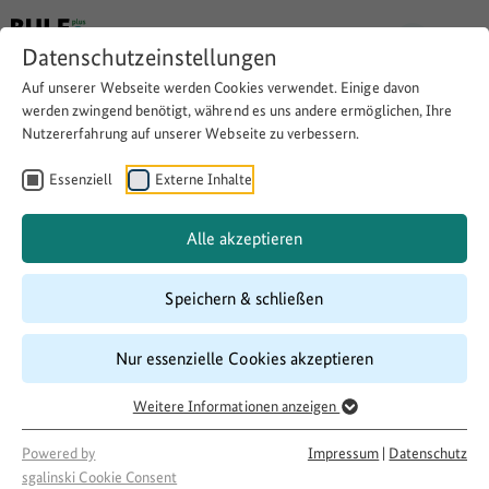
Datenschutzeinstellungen
Auf unserer Webseite werden Cookies verwendet. Einige davon
werden zwingend benötigt, während es uns andere ermöglichen, Ihre
Nutzererfahrung auf unserer Webseite zu verbessern.
Smarter Winterdienst: Glätte-
Info-System und
Essenziell
Externe Inhalte
bürgerorientierte
Alle akzeptieren
Öffentlichkeitsarbeit
Speichern & schließen
Website besuchen
Download
Copy link
Nur essenzielle Cookies akzeptieren
Weitere Informationen anzeigen
Laufzeit
Powered by
Impressum
|
Datenschutz
sgalinski Cookie Consent
01/2023
–
01/2026