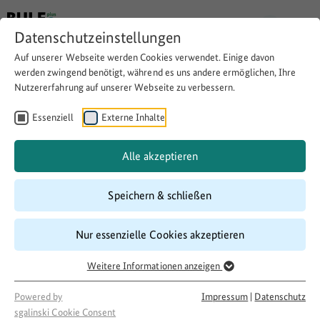
Datenschutzeinstellungen
Auf unserer Webseite werden Cookies verwendet. Einige davon
werden zwingend benötigt, während es uns andere ermöglichen, Ihre
Nutzererfahrung auf unserer Webseite zu verbessern.
Sprachkurs für Flüchtlings-
Frauen mit und ohne Kinder
Essenziell
Externe Inhalte
Alle akzeptieren
Website besuchen
Download
Copy link
Speichern & schließen
Nur essenzielle Cookies akzeptieren
Laufzeit
05/2017
–
03/2018
Weitere Informationen anzeigen
Förderung
Powered by
Impressum
|
Datenschutz
500 LandInitiativen
sgalinski Cookie Consent
Projektakteur