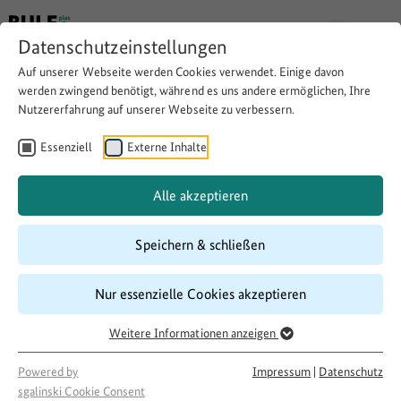
Datenschutzeinstellungen
Auf unserer Webseite werden Cookies verwendet. Einige davon
werden zwingend benötigt, während es uns andere ermöglichen, Ihre
Nutzererfahrung auf unserer Webseite zu verbessern.
Teilnahme am Krickettraining
mit Hilfe eines Fahrdienstes
Essenziell
Externe Inhalte
Alle akzeptieren
Website besuchen
Download
Copy link
Speichern & schließen
Nur essenzielle Cookies akzeptieren
Laufzeit
06/2017
–
06/2018
Weitere Informationen anzeigen
Förderung
Powered by
Impressum
|
Datenschutz
500 LandInitiativen
sgalinski Cookie Consent
Projektakteur