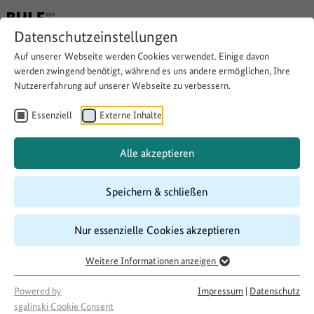
Datenschutzeinstellungen
Auf unserer Webseite werden Cookies verwendet. Einige davon
werden zwingend benötigt, während es uns andere ermöglichen, Ihre
Nutzererfahrung auf unserer Webseite zu verbessern.
Treffpunkt für interkulturelle
Aktivitäten
Essenziell
Externe Inhalte
Alle akzeptieren
Download
Copy link
Speichern & schließen
Laufzeit
Nur essenzielle Cookies akzeptieren
08/2017
–
03/2018
Weitere Informationen anzeigen
Förderung
500 LandInitiativen
Powered by
Impressum
|
Datenschutz
Projektakteur
sgalinski Cookie Consent