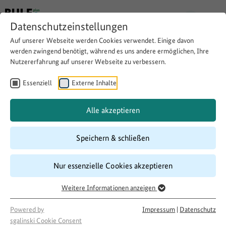
Datenschutzeinstellungen
Auf unserer Webseite werden Cookies verwendet. Einige davon
werden zwingend benötigt, während es uns andere ermöglichen, Ihre
Nutzererfahrung auf unserer Webseite zu verbessern.
Umbau eines
Feuerwehrfahrzeugs zur
Essenziell
Externe Inhalte
mobilen KreativWerkstatt
Alle akzeptieren
Speichern & schließen
Website besuchen
Download
Copy link
Nur essenzielle Cookies akzeptieren
Weitere Informationen anzeigen
Laufzeit
08/2017
–
03/2018
Powered by
Impressum
|
Datenschutz
Förderung
sgalinski Cookie Consent